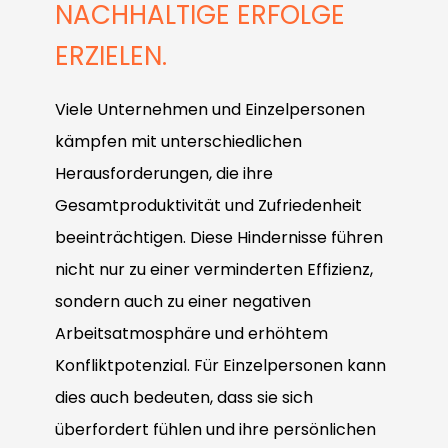
NACHHALTIGE ERFOLGE
Impulse, die Ihr Team selbst bei verpassten
Muster erkannt und in produktive Routinen
der richtigen Strategie, der richtigen
Fälligkeiten, missachteten Regeln und
Erfassen und verstehen Sie die persönlichen,
verwandelt werden – im Alltag, im Team, in
Wahrnehmung und den richtigen Tönen, um zu
ERZIELEN.
Vertrauensbrüchen wieder auf die Erfolgsspur
sozialen und umweltbedingten Einflüsse auf
Führung. Die Methode hilft, gezielt neue
überzeugen, statt nur zu überreden oder zu
führen.
die Stimmung, die Haltung, das Denken und
Verhaltensweisen zu etablieren und
überstimmen.
Viele Unternehmen und Einzelpersonen
Handeln Ihrer Mitarbeitenden. Und nutzen Sie
Veränderungen dauerhaft umzusetzen.
kämpfen mit unterschiedlichen
intelligente Hebel zum Aufbau einer
Struktur schlägt Willenskraft – für
Herausforderungen, die ihre
Mehr Informationen
Mehr Informationen
befähigenden und motivierenden
Veränderung, die bleibt.
Gesamtproduktivität und Zufriedenheit
Verhaltenskultur.
beeinträchtigen. Diese Hindernisse führen
Mehr Informationen
nicht nur zu einer verminderten Effizienz,
Mehr Informationen
sondern auch zu einer negativen
Arbeitsatmosphäre und erhöhtem
Konfliktpotenzial. Für Einzelpersonen kann
dies auch bedeuten, dass sie sich
überfordert fühlen und ihre persönlichen