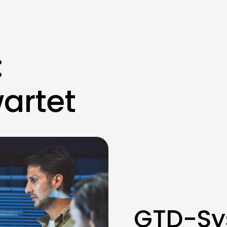
:
artet
GTD-Sy