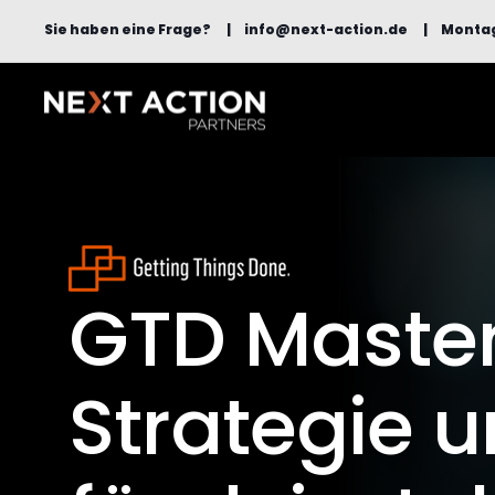
Sie haben eine Frage?
info@next-action.de
Montag 
GTD Master
Strategie u