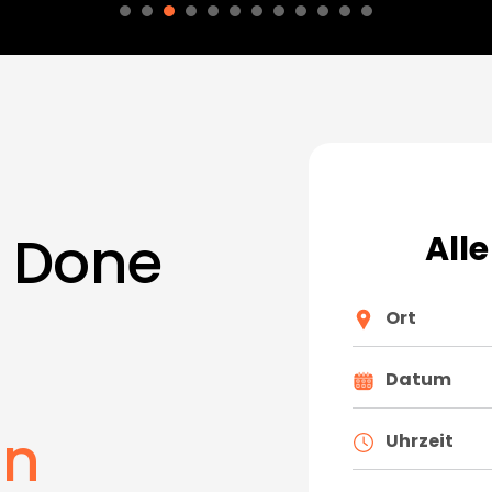
s Done
All
Ort
Datum
in
Uhrzeit