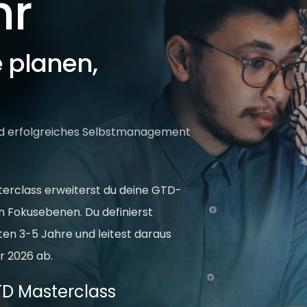
hr
e planen,
 und erfolgreiches Selbstmanagement
terclass erweiterst du deine GTD-
n Fokusebenen. Du definierst
sten 3-5 Jahre und leitest daraus
r 2026 ab.
GTD Masterclass