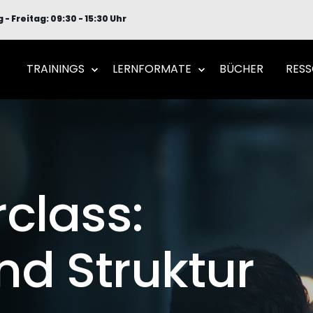
- Freitag: 09:30 - 15:30 Uhr
TRAININGS
LERNFORMATE
BÜCHER
RES
class:
nd Struktur